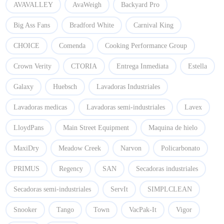
AVAVALLEY
AvaWeigh
Backyard Pro
Big Ass Fans
Bradford White
Carnival King
CHOICE
Comenda
Cooking Performance Group
Crown Verity
CTORIA
Entrega Inmediata
Estella
Galaxy
Huebsch
Lavadoras Industriales
Lavadoras medicas
Lavadoras semi-industriales
Lavex
LloydPans
Main Street Equipment
Maquina de hielo
MaxiDry
Meadow Creek
Narvon
Policarbonato
PRIMUS
Regency
SAN
Secadoras industriales
Secadoras semi-industriales
ServIt
SIMPLCLEAN
Snooker
Tango
Town
VacPak-It
Vigor