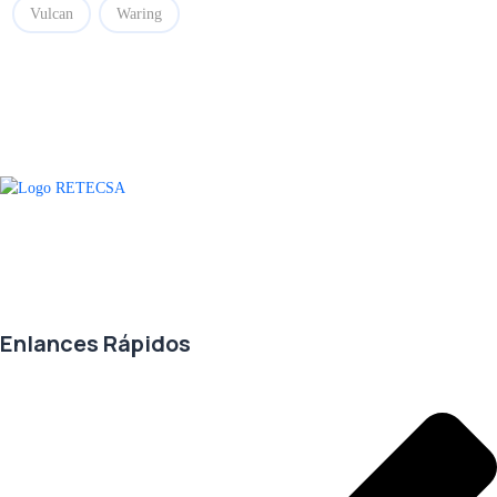
Vulcan
Waring
Agradecemos a todos nuestros clientes por su voto de confianza y ser
parte de una alianza donde la calidad y el servicio son los pilares del
éxito.
Enlances Rápidos