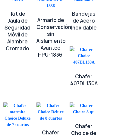
Kit de
Bandejas
Armario de
Jaula de
de Acero
Conservación
Seguridad
Inoxidable
sin
Móvil de
Aislamiento
Alambre
Avantco
Cromado
HPU-1836.
Chafer
407DL130A
Chafer
Chafer
Choice de