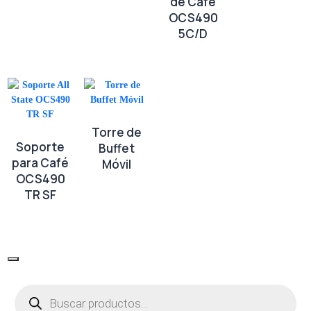
de Café
OCS490
5C/D
Torre de
Soporte
Buffet
para Café
Móvil
OCS490
TR SF