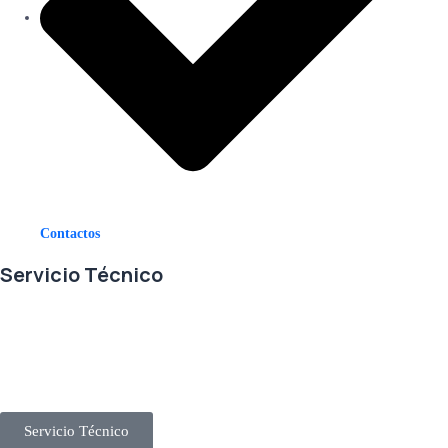
Contactos
Servicio Técnico
En RETECSA trabajamos para ofrecerle las mejores soluciones ante
sus necesidades de repuestos y servicio. Contamos con un eficiente
stock de repuestos, así como un ágil sistema de importaciones, para
solventar sus requerimientos con exactitud, a la mayor brevedad.
Servicio Técnico