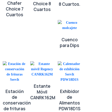
Chafer
Choice 8
8 Cuartos.
Choice 7
Cuartos
Cuartos
Cuenco
para Dips
Estante
Estación
Exhibidor
Móvil
de
de
CANRK162M
conservación
Alimentos
de frituras
PDW18D1S