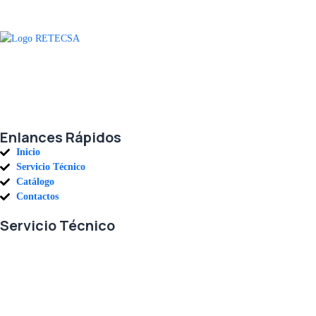
Agradecemos a todos nuestros clientes por su voto de confianza y ser
parte de una alianza donde la calidad y el servicio son los pilares del
éxito.
Enlances Rápidos
Inicio
Servicio Técnico
Catálogo
Contactos
Servicio Técnico
En RETECSA trabajamos para ofrecerle las mejores soluciones ante
sus necesidades de repuestos y servicio. Contamos con un eficiente
stock de repuestos, así como un ágil sistema de importaciones, para
solventar sus requerimientos con exactitud, a la mayor brevedad.