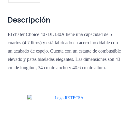
Descripción
El chafer Choice 407DL130A tiene una capacidad de 5
cuartos (4.7 litros) y está fabricado en acero inoxidable con
un acabado de espejo. Cuenta con un estante de combustible
elevado y patas biseladas elegantes. Las dimensiones son 43
cm de longitud, 34 cm de ancho y 40.6 cm de altura.
Agradecemos a todos nuestros clientes por su voto de confianza y ser
parte de una alianza donde la calidad y el servicio son los pilares del
éxito.