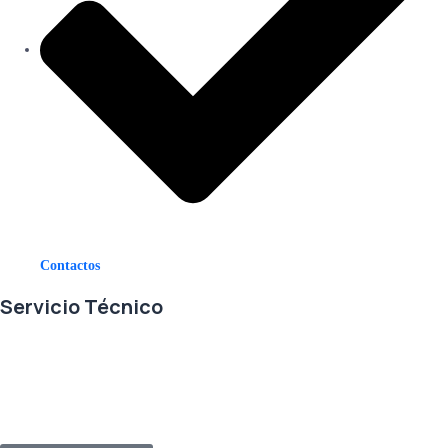
Contactos
Servicio Técnico
En RETECSA trabajamos para ofrecerle las mejores soluciones ante
sus necesidades de repuestos y servicio. Contamos con un eficiente
stock de repuestos, así como un ágil sistema de importaciones, para
solventar sus requerimientos con exactitud, a la mayor brevedad.