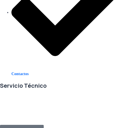
Contactos
Servicio Técnico
En RETECSA trabajamos para ofrecerle las mejores soluciones ante
sus necesidades de repuestos y servicio. Contamos con un eficiente
stock de repuestos, así como un ágil sistema de importaciones, para
solventar sus requerimientos con exactitud, a la mayor brevedad.