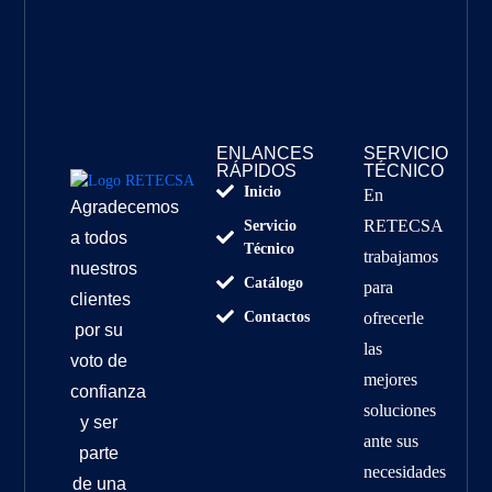
ENLANCES
SERVICIO
RÁPIDOS
TÉCNICO
Inicio
En
Agradecemos
RETECSA
Servicio
a todos
Técnico
trabajamos
nuestros
Catálogo
para
clientes
Contactos
ofrecerle
por su
las
voto de
mejores
confianza
soluciones
y ser
ante sus
parte
necesidades
de una