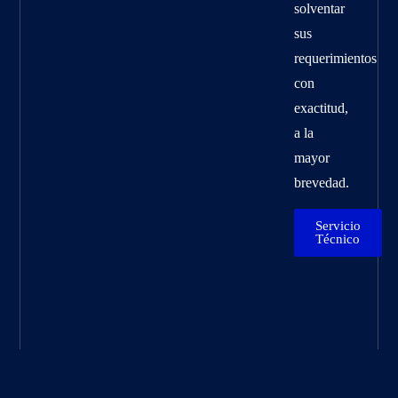
solventar
sus
requerimientos
con
exactitud,
a la
mayor
brevedad.
Servicio
Técnico