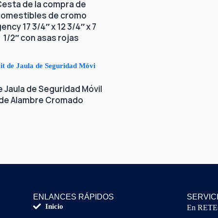
Cesta de la compra de
comestibles de cromo
ency 17 3/4″ x 12 3/4″ x 7
1/2″ con asas rojas
e Jaula de Seguridad Móvil
de Alambre Cromado
ENLANCES RÁPIDOS
SERVIC
Inicio
En RETECS