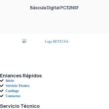
Báscula Digital PC32NSF
Agradecemos a todos nuestros clientes por su voto de confianza y ser
parte de una alianza donde la calidad y el servicio son los pilares del
éxito.
Enlances Rápidos
Inicio
Servicio Técnico
Catálogo
Contactos
Servicio Técnico