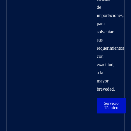
de
importaciones,
para
solventar
sus
requerimientos
con
exactitud,
a la
mayor
brevedad.
Servicio
Técnico