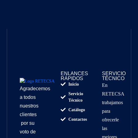
ENLANCES
SERVICIO
RÁPIDOS
TÉCNICO
Inicio
En
Agradecemos
RETECSA
Servicio
a todos
Técnico
trabajamos
nuestros
Catálogo
para
clientes
Contactos
ofrecerle
por su
las
voto de
mejores