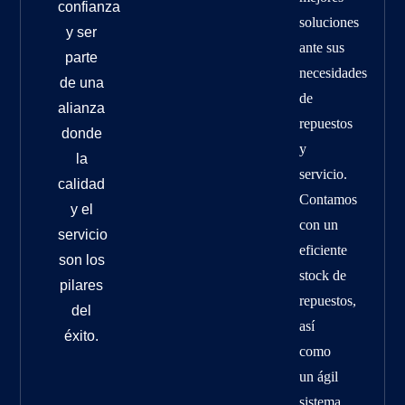
confianza
soluciones
y ser
ante sus
parte
necesidades
de una
de
alianza
repuestos
donde
y
la
servicio.
calidad
Contamos
y el
con un
servicio
eficiente
son los
stock de
pilares
repuestos,
del
así
éxito.
como
un ágil
sistema