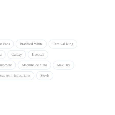
ss Fans
Bradford White
Carnival King
la
Galaxy
Huebsch
quipment
Maquina de hielo
MaxiDry
ras semi-industriales
ServIt