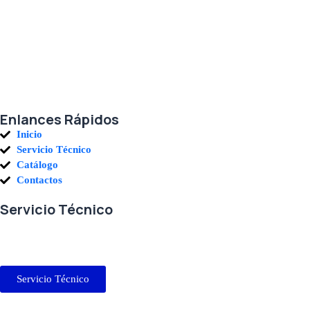
Agradecemos a todos nuestros clientes por su voto de confianza y ser par
Enlances Rápidos
Inicio
Servicio Técnico
Catálogo
Contactos
Servicio Técnico
En RETECSA trabajamos para ofrecerle las mejores soluciones ante sus 
sus requerimientos con exactitud, a la mayor brevedad.
Servicio Técnico