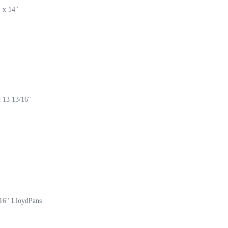
" x 14"
x 13 13/16"
 16" LloydPans