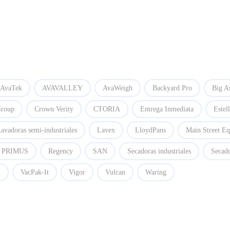
AvaTek
AVAVALLEY
AvaWeigh
Backyard Pro
Big A
Group
Crown Verity
CTORIA
Entrega Inmediata
Estel
avadoras semi-industriales
Lavex
LloydPans
Main Street E
PRIMUS
Regency
SAN
Secadoras industriales
Secado
n
VacPak-It
Vigor
Vulcan
Waring