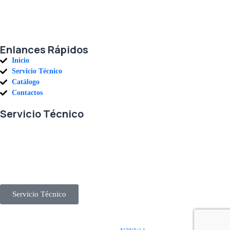
parte de una alianza donde la calidad y el servicio son los pilares del
éxito.
Enlances Rápidos
Inicio
Servicio Técnico
Catálogo
Contactos
Servicio Técnico
En RETECSA trabajamos para ofrecerle las mejores soluciones ante
sus necesidades de repuestos y servicio. Contamos con un eficiente
stock de repuestos, así como un ágil sistema de importaciones, para
solventar sus requerimientos con exactitud, a la mayor brevedad.
Servicio Técnico
Derechos Reservados © 2025 Representaciones Técnicas Internacionales IEEA