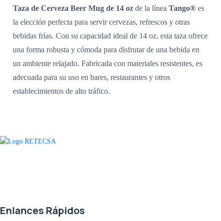
Taza de Cerveza Beer Mug de 14 oz
de la línea
Tango®
es
la elección perfecta para servir cervezas, refrescos y otras
bebidas frías. Con su capacidad ideal de 14 oz, esta taza ofrece
una forma robusta y cómoda para disfrutar de una bebida en
un ambiente relajado. Fabricada con materiales resistentes, es
adecuada para su uso en bares, restaurantes y otros
establecimientos de alto tráfico.
Agradecemos a todos nuestros clientes por su voto de confianza y ser
parte de una alianza donde la calidad y el servicio son los pilares del
éxito.
Enlances Rápidos