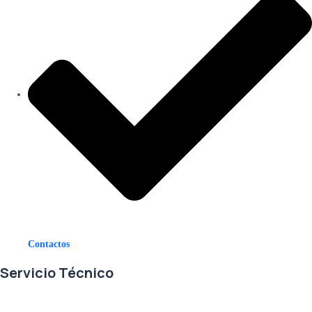
Contactos
Servicio Técnico
En RETECSA trabajamos para ofrecerle las mejores soluciones ante
sus necesidades de repuestos y servicio. Contamos con un eficiente