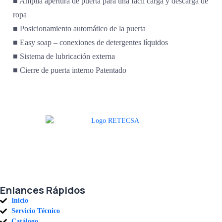
■ Amplia apertura de puerta para una fácil carga y descarga de
ropa
■ Posicionamiento automático de la puerta
■ Easy soap – conexiones de detergentes líquidos
■ Sistema de lubricación externa
■ Cierre de puerta interno Patentado
Agradecemos a todos nuestros clientes por su voto de confianza y ser
parte de una alianza donde la calidad y el servicio son los pilares del
éxito.
Enlances Rápidos
Inicio
Servicio Técnico
Catálogo