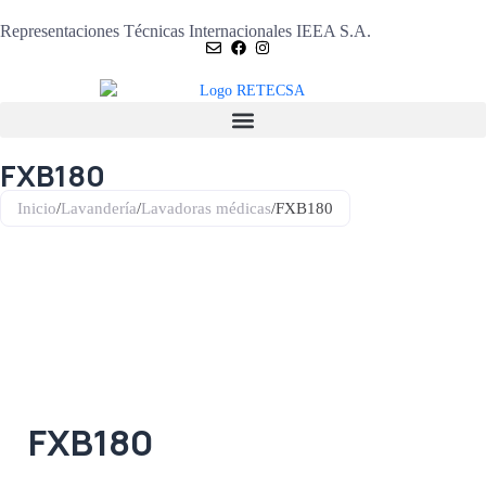
Representaciones Técnicas Internacionales IEEA S.A.
FXB180
Inicio
/
Lavandería
/
Lavadoras médicas
/
FXB180
FXB180