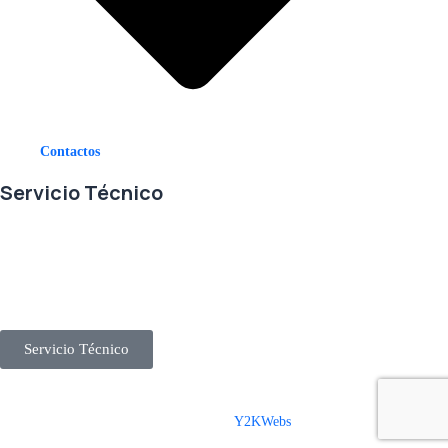
Contactos
Servicio Técnico
En RETECSA trabajamos para ofrecerle las mejores soluciones ante
sus necesidades de repuestos y servicio. Contamos con un eficiente
stock de repuestos, así como un ágil sistema de importaciones, para
solventar sus requerimientos con exactitud, a la mayor brevedad.
Servicio Técnico
Derechos Reservados © 2025 Representaciones Técnicas Internacionales IEEA
S.A. San José – Costa Rica :: Diseño por
Y2KWebs