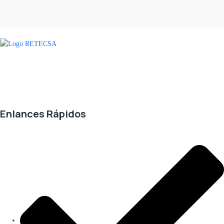
Agradecemos a todos nuestros clientes por su voto de confianza y ser
parte de una alianza donde la calidad y el servicio son los pilares del
éxito.
Enlances Rápidos