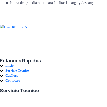
■ Puerta de gran diámetro para facilitar la carga y descarga
Agradecemos a todos nuestros clientes por su voto de confianza y ser
parte de una alianza donde la calidad y el servicio son los pilares del
éxito.
Enlances Rápidos
Inicio
Servicio Técnico
Catálogo
Contactos
Servicio Técnico
En RETECSA trabajamos para ofrecerle las mejores soluciones ante
sus necesidades de repuestos y servicio. Contamos con un eficiente