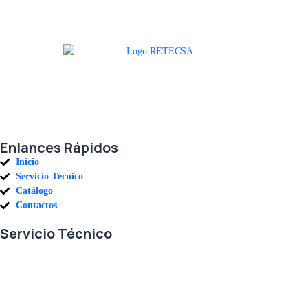
Agradecemos a todos nuestros clientes por su voto de confianza y ser
parte de una alianza donde la calidad y el servicio son los pilares del
éxito.
Enlances Rápidos
Inicio
Servicio Técnico
Catálogo
Contactos
Servicio Técnico
En RETECSA trabajamos para ofrecerle las mejores soluciones ante
sus necesidades de repuestos y servicio. Contamos con un eficiente
stock de repuestos, así como un ágil sistema de importaciones, para
solventar sus requerimientos con exactitud, a la mayor brevedad.