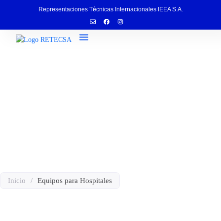
Representaciones Técnicas Internacionales IEEA S.A.
Servicio Técnico
Equipos para Hospitales
Inicio
/
Equipos para Hospitales