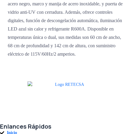
acero negro, marco y manija de acero inoxidable, y puerta de
vidrio anti-UV con cerradura. Además, ofrece controles
digitales, función de descongelación automática, iluminación
LED azul sin calor y refrigerante R600A. Disponible en
temperaturas única o dual, sus medidas son 60 cm de ancho,
68 cm de profundidad y 142 cm de altura, con suministro
eléctrico de 115V/60Hz/2 amperios.
Agradecemos a todos nuestros clientes por su voto de confianza y ser
parte de una alianza donde la calidad y el servicio son los pilares del
éxito.
Enlances Rápidos
Inicio