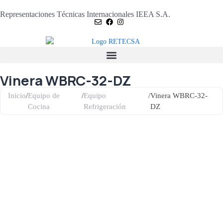
Representaciones Técnicas Internacionales IEEA S.A.
Vinera WBRC-32-DZ
Inicio
/
Equipo de
/
Equipo
/
Vinera WBRC-32-
Cocina
Refrigeración
DZ