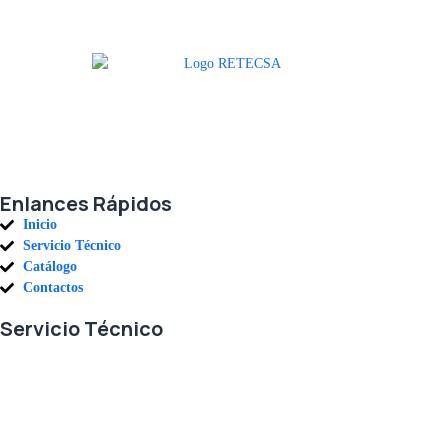
Agradecemos a todos nuestros clientes por su voto de confianza y ser
parte de una alianza donde la calidad y el servicio son los pilares del
éxito.
Enlances Rápidos
Inicio
Servicio Técnico
Catálogo
Contactos
Servicio Técnico
En RETECSA trabajamos para ofrecerle las mejores soluciones ante
sus necesidades de repuestos y servicio. Contamos con un eficiente
stock de repuestos, así como un ágil sistema de importaciones, para
solventar sus requerimientos con exactitud, a la mayor brevedad.