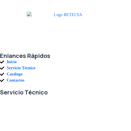
Agradecemos a todos nuestros clientes por su voto de confianza y ser
parte de una alianza donde la calidad y el servicio son los pilares del
éxito.
Enlances Rápidos
Inicio
Servicio Técnico
Catálogo
Contactos
Servicio Técnico
En RETECSA trabajamos para ofrecerle las mejores soluciones ante
sus necesidades de repuestos y servicio. Contamos con un eficiente
stock de repuestos, así como un ágil sistema de importaciones, para
solventar sus requerimientos con exactitud, a la mayor brevedad.