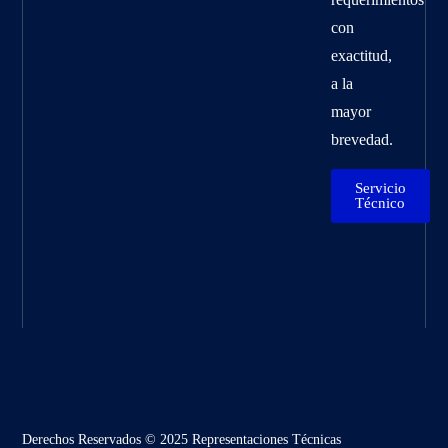
con
exactitud,
a la
mayor
brevedad.
Servicio
Técnico
Derechos Reservados © 2025 Representaciones Técnicas