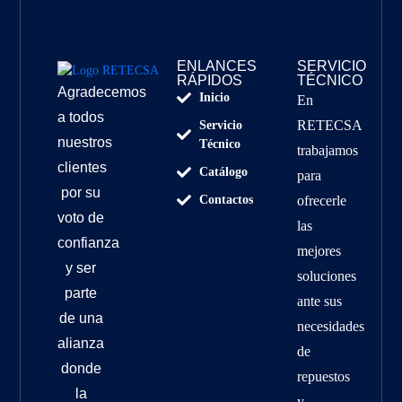
ENLANCES
SERVICIO
RÁPIDOS
TÉCNICO
Agradecemos
Inicio
En
a todos
RETECSA
Servicio
nuestros
Técnico
trabajamos
clientes
Catálogo
para
por su
Contactos
ofrecerle
voto de
las
confianza
mejores
y ser
soluciones
parte
ante sus
de una
necesidades
alianza
de
donde
repuestos
la
y