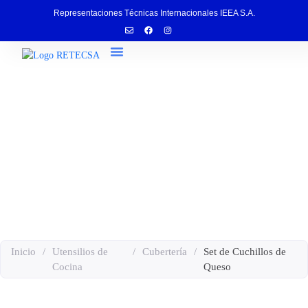
Representaciones Técnicas Internacionales IEEA S.A.
Servicio Técnico
Set de Cuchillos de Queso
Inicio
/
Utensilios de
/
Cubertería
/
Set de Cuchillos de
Cocina
Queso