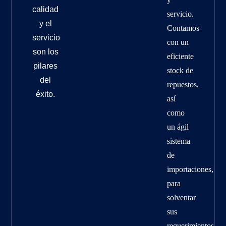
calidad
servicio.
y el
Contamos
servicio
con un
son los
eficiente
pilares
stock de
del
repuestos,
éxito.
así
como
un ágil
sistema
de
importaciones,
para
solventar
sus
requerimientos