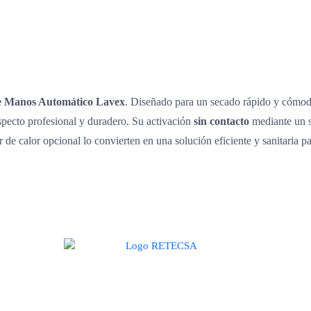
e Manos Automático Lavex
. Diseñado para un secado rápido y cómodo
pecto profesional y duradero. Su activación
sin contacto
mediante un s
r de calor opcional lo convierten en una solución eficiente y sanitaria p
te de una alianza donde la calidad y el servicio son los pilares del éxit