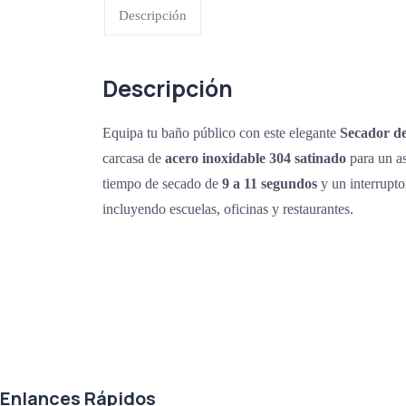
Descripción
Descripción
Equipa tu baño público con este elegante
Secador d
carcasa de
acero inoxidable 304 satinado
para un as
tiempo de secado de
9 a 11 segundos
y un interrupto
incluyendo escuelas, oficinas y restaurantes.
Agradecemos a todos nuestros clientes por su voto de confianza y ser par
Enlances Rápidos