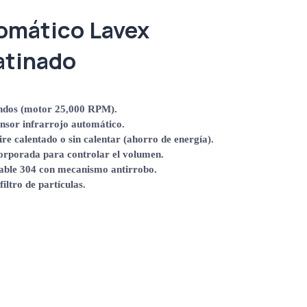
omático Lavex
atinado
ndos
(motor
25
,
000
RPM
).
nsor infrarrojo
automático
.
ire
calentado o sin calentar
(ahorro de energía).
corporada para
controlar el volumen
.
able 304
con mecanismo antirrobo.
filtro
de partículas.
o