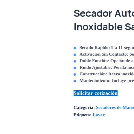
Secador Aut
Inoxidable S
Secado Rápido:
9
a
11
segu
Activación Sin Contacto:
Se
Doble Función:
Opción de a
Ruido Ajustable:
Perilla in
Construcción:
Acero inoxid
Mantenimiento:
Incluye
pre
Solicitar cotización
Categoría:
Secadores de Man
Etiqueta:
Lavex