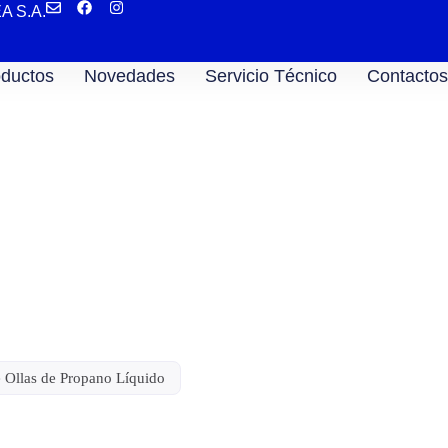
EA S.A.
ductos
Novedades
Servicio Técnico
Contactos
Propano Líquido
 Ollas de Propano Líquido