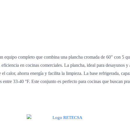
un equipo completo que combina una plancha cromada de 60″ con 5 q
a eficiencia en cocinas comerciales. La plancha, ideal para desayunos y
l calor, ahorra energía y facilita la limpieza. La base refrigerada, capa
 entre 33-40 °F. Este conjunto es perfecto para cocinas que buscan prac
te de una alianza donde la calidad y el servicio son los pilares del éxit