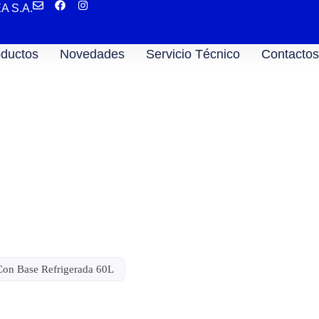
EA S.A.
ductos
Novedades
Servicio Técnico
Contactos
Refrigerada 60L
Con Base Refrigerada 60L