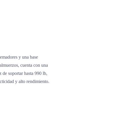
uemadores y una base
 almuerzos, cuenta con una
z de soportar hasta 990 lb,
ticidad y alto rendimiento.
o.