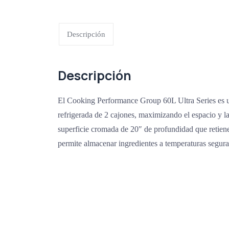
Descripción
Descripción
El Cooking Performance Group 60L Ultra Series es 
refrigerada de 2 cajones, maximizando el espacio y l
superficie cromada de 20″ de profundidad que retiene e
permite almacenar ingredientes a temperaturas seguras
Agradecemos a todos nuestros clientes por su voto de confianza y ser par