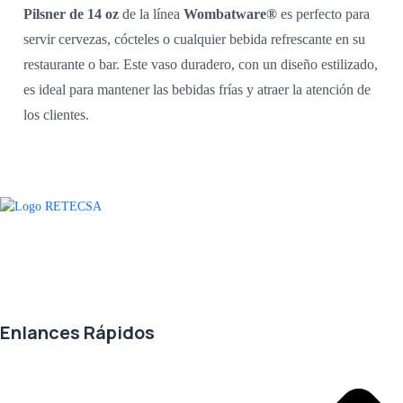
Pilsner de 14 oz
de la línea
Wombatware®
es perfecto para
servir cervezas, cócteles o cualquier bebida refrescante en su
restaurante o bar. Este vaso duradero, con un diseño estilizado,
es ideal para mantener las bebidas frías y atraer la atención de
los clientes.
Agradecemos a todos nuestros clientes por su voto de confianza y ser
parte de una alianza donde la calidad y el servicio son los pilares del
éxito.
Enlances Rápidos