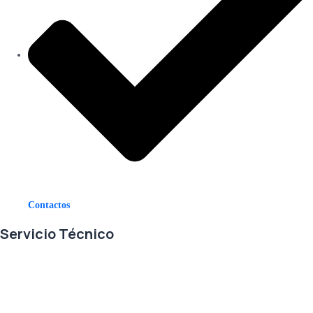
Contactos
Servicio Técnico
En RETECSA trabajamos para ofrecerle las mejores soluciones ante
sus necesidades de repuestos y servicio. Contamos con un eficiente
stock de repuestos, así como un ágil sistema de importaciones, para
solventar sus requerimientos con exactitud, a la mayor brevedad.