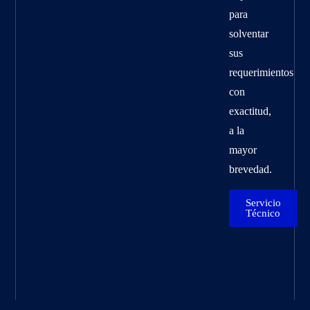
para
solventar
sus
requerimientos
con
exactitud,
a la
mayor
brevedad.
Servicio
Técnico