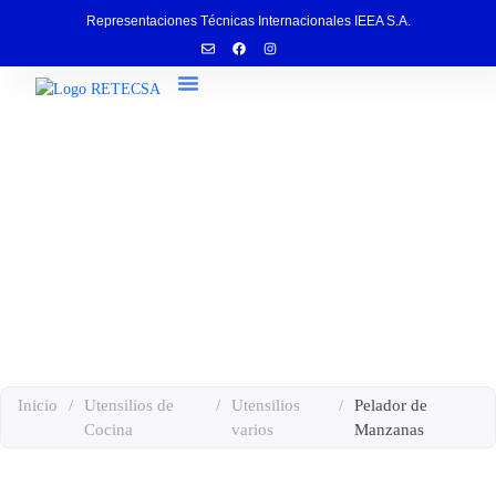
Representaciones Técnicas Internacionales IEEA S.A.
Servicio Técnico
Pelador de Manzanas
Inicio
/
Utensilios de
/
Utensilios
/
Pelador de
Cocina
varios
Manzanas