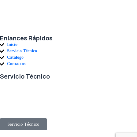
Agradecemos a todos nuestros clientes por su voto de confianza y ser
parte de una alianza donde la calidad y el servicio son los pilares del
éxito.
Enlances Rápidos
Inicio
Servicio Técnico
Catálogo
Contactos
Servicio Técnico
En RETECSA trabajamos para ofrecerle las mejores soluciones ante
sus necesidades de repuestos y servicio. Contamos con un eficiente
stock de repuestos, así como un ágil sistema de importaciones, para
solventar sus requerimientos con exactitud, a la mayor brevedad.
Servicio Técnico