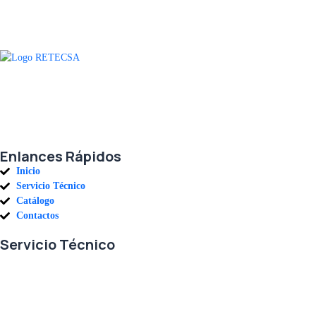
Agradecemos a todos nuestros clientes por su voto de confianza y ser
parte de una alianza donde la calidad y el servicio son los pilares del
éxito.
Enlances Rápidos
Inicio
Servicio Técnico
Catálogo
Contactos
Servicio Técnico
En RETECSA trabajamos para ofrecerle las mejores soluciones ante
sus necesidades de repuestos y servicio. Contamos con un eficiente
stock de repuestos, así como un ágil sistema de importaciones, para