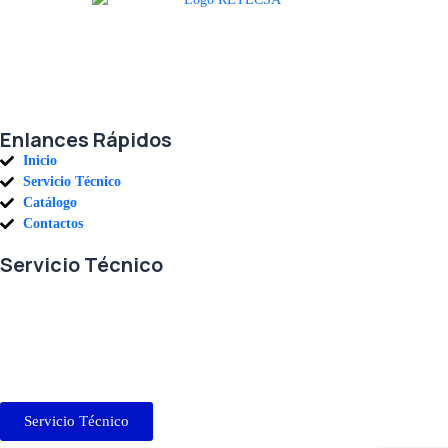
Agradecemos a todos nuestros clientes por su voto de confianza y ser
parte de una alianza donde la calidad y el servicio son los pilares del
éxito.
Enlances Rápidos
Inicio
Servicio Técnico
Catálogo
Contactos
Servicio Técnico
En RETECSA trabajamos para ofrecerle las mejores soluciones ante
sus necesidades de repuestos y servicio. Contamos con un eficiente
stock de repuestos, así como un ágil sistema de importaciones, para
solventar sus requerimientos con exactitud, a la mayor brevedad.
Servicio Técnico