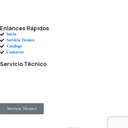
parte de una alianza donde la calidad y el servicio son los pilares del
éxito.
Enlances Rápidos
Inicio
Servicio Técnico
Catálogo
Contactos
Servicio Técnico
En RETECSA trabajamos para ofrecerle las mejores soluciones ante
sus necesidades de repuestos y servicio. Contamos con un eficiente
stock de repuestos, así como un ágil sistema de importaciones, para
solventar sus requerimientos con exactitud, a la mayor brevedad.
Servicio Técnico
Derechos Reservados © 2025 Representaciones Técnicas Internacionales IEEA