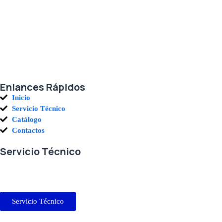
Agradecemos a todos nuestros clientes por su voto de confianza y ser par
Enlances Rápidos
Inicio
Servicio Técnico
Catálogo
Contactos
Servicio Técnico
En RETECSA trabajamos para ofrecerle las mejores soluciones ante sus 
sus requerimientos con exactitud, a la mayor brevedad.
Servicio Técnico