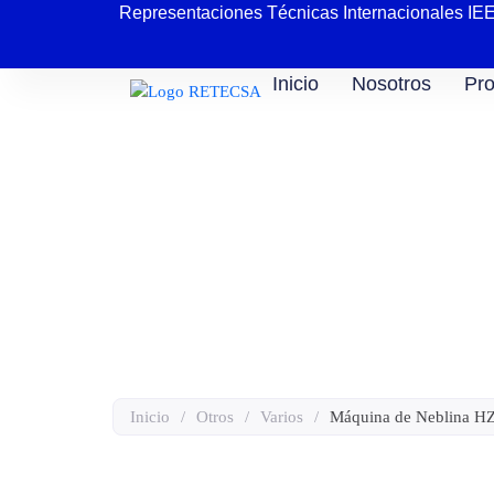
Representaciones Técnicas Internacionales IE
Inicio
Nosotros
Pro
Máquina de Neblin
Inicio
/
Otros
/
Varios
/
Máquina de Neblina H