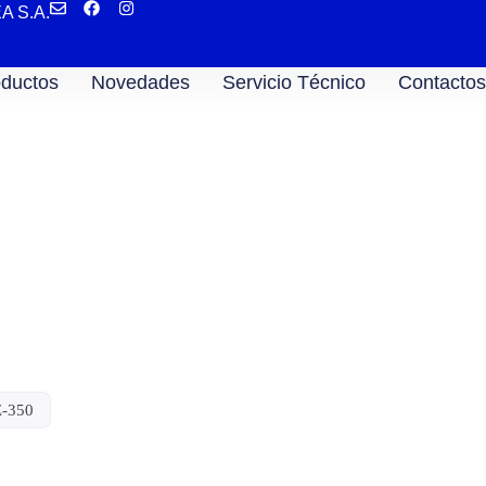
EA S.A.
ductos
Novedades
Servicio Técnico
Contactos
a HZ-350
Z-350