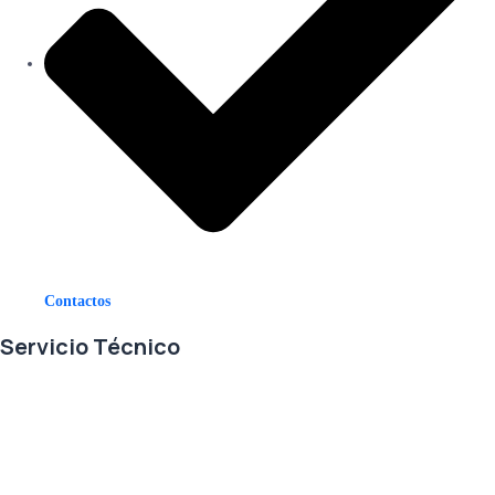
Contactos
Servicio Técnico
En RETECSA trabajamos para ofrecerle las mejores soluciones ante
sus necesidades de repuestos y servicio. Contamos con un eficiente
stock de repuestos, así como un ágil sistema de importaciones, para
solventar sus requerimientos con exactitud, a la mayor brevedad.