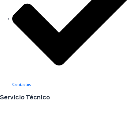
Contactos
Servicio Técnico
En RETECSA trabajamos para ofrecerle las mejores soluciones ante
sus necesidades de repuestos y servicio. Contamos con un eficiente
stock de repuestos, así como un ágil sistema de importaciones, para
solventar sus requerimientos con exactitud, a la mayor brevedad.