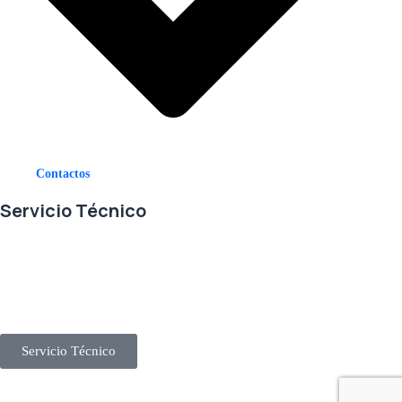
Contactos
Servicio Técnico
En RETECSA trabajamos para ofrecerle las mejores soluciones ante
sus necesidades de repuestos y servicio. Contamos con un eficiente
stock de repuestos, así como un ágil sistema de importaciones, para
solventar sus requerimientos con exactitud, a la mayor brevedad.
Servicio Técnico
Derechos Reservados © 2025 Representaciones Técnicas Internacionales IEEA