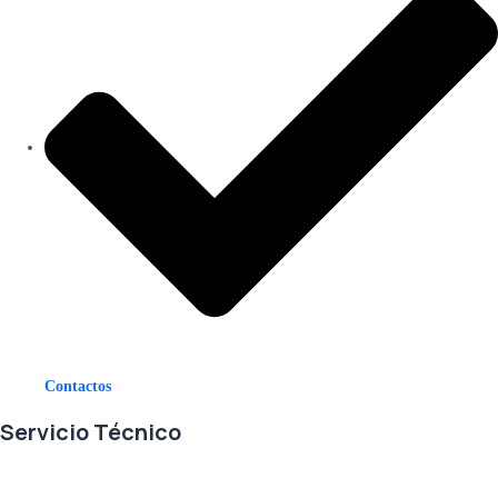
Contactos
Servicio Técnico
En RETECSA trabajamos para ofrecerle las mejores soluciones ante
sus necesidades de repuestos y servicio. Contamos con un eficiente