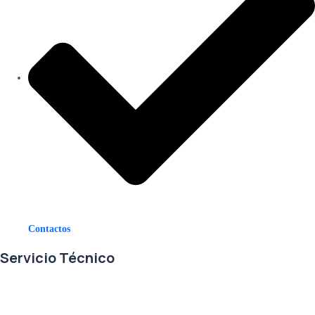
Contactos
Servicio Técnico
En RETECSA trabajamos para ofrecerle las mejores soluciones ante
sus necesidades de repuestos y servicio. Contamos con un eficiente
stock de repuestos, así como un ágil sistema de importaciones, para