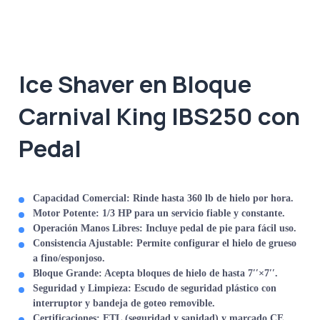
Ice Shaver en Bloque
Carnival King IBS250 con
Pedal
Capacidad Comercial:
Rinde hasta
360
lb
de hielo por hora
.
Motor Potente:
1/3
HP
para un servicio fiable y constante.
Operación Manos Libres:
Incluye
pedal
de pie para fácil uso.
Consistencia Ajustable:
Permite configurar el hielo de
grueso
a fino/esponjoso
.
Bloque Grande:
Acepta bloques de hielo de hasta
7
′′
×
7
′′
.
Seguridad y Limpieza:
Escudo de seguridad plástico con
interruptor y
bandeja de goteo removible
.
Certificaciones:
ETL
(seguridad y sanidad) y marcado
CE
.