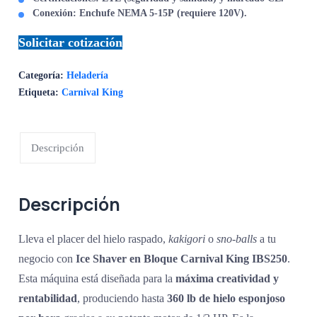
Conexión:
Enchufe
NEMA 5-15P
(requiere
120
V
).
Solicitar cotización
Categoría:
Heladería
Etiqueta:
Carnival King
Descripción
Descripción
Lleva el placer del hielo raspado,
kakigori
o
sno-balls
a tu
negocio con
Ice Shaver
en Bloque Carnival King IBS250
.
Esta máquina está diseñada para la
máxima creatividad y
rentabilidad
, produciendo hasta
360
lb
de hielo esponjoso