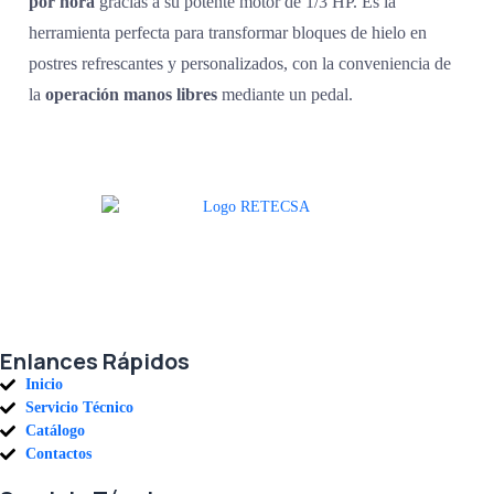
por hora
gracias a su potente motor de
1/3
HP
.
Es la
herramienta perfecta para transformar bloques de hielo en
postres refrescantes y personalizados, con la conveniencia de
la
operación manos libres
mediante un pedal.
Agradecemos a todos nuestros clientes por su voto de confianza y ser
parte de una alianza donde la calidad y el servicio son los pilares del
éxito.
Enlances Rápidos
Inicio
Servicio Técnico
Catálogo
Contactos