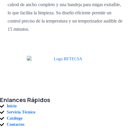
calrod de ancho completo y una bandeja para migas extraíble,
lo que facilita la limpieza. Su diseño eficiente permite un
control preciso de la temperatura y un temporizador audible de
15 minutos.
Agradecemos a todos nuestros clientes por su voto de confianza y ser
parte de una alianza donde la calidad y el servicio son los pilares del
éxito.
Enlances Rápidos
Inicio
Servicio Técnico
Catálogo
Contactos