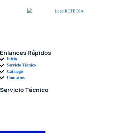
Agradecemos a todos nuestros clientes por su voto de confianza y ser
parte de una alianza donde la calidad y el servicio son los pilares del
éxito.
Enlances Rápidos
Inicio
Servicio Técnico
Catálogo
Contactos
Servicio Técnico
En RETECSA trabajamos para ofrecerle las mejores soluciones ante
sus necesidades de repuestos y servicio. Contamos con un eficiente
stock de repuestos, así como un ágil sistema de importaciones, para
solventar sus requerimientos con exactitud, a la mayor brevedad.