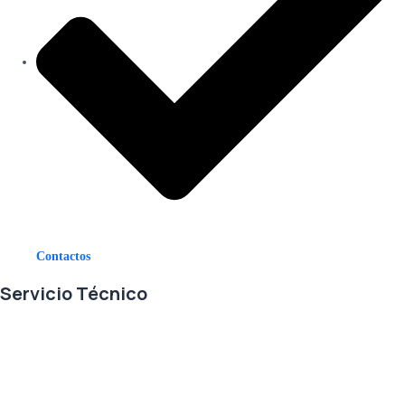
Contactos
Servicio Técnico
En RETECSA trabajamos para ofrecerle las mejores soluciones ante
sus necesidades de repuestos y servicio. Contamos con un eficiente
stock de repuestos, así como un ágil sistema de importaciones, para
solventar sus requerimientos con exactitud, a la mayor brevedad.