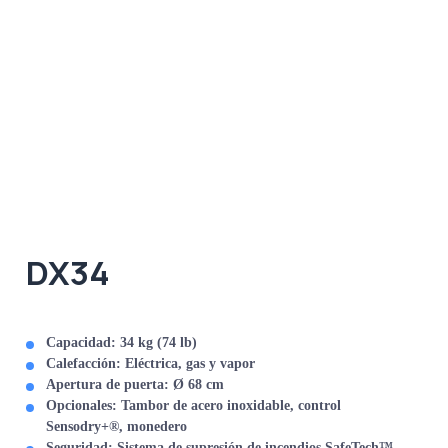
DX34
Capacidad:
34 kg (74 lb)
Calefacción:
Eléctrica, gas y vapor
Apertura de puerta:
Ø 68 cm
Opcionales:
Tambor de acero inoxidable, control
Sensodry+®, monedero
Seguridad:
Sistema de supresión de incendios SafeTech™