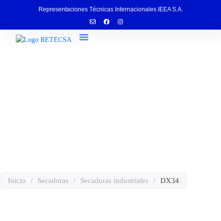
Representaciones Técnicas Internacionales IEEA S.A.
Servicio Técnico
DX34
Inicio
/
Secadoras
/
Secadoras industriales
/
DX34