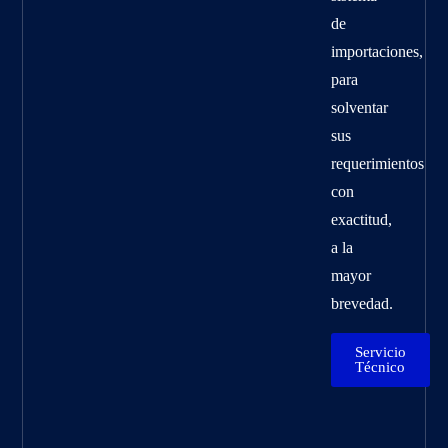
de
importaciones,
para
solventar
sus
requerimientos
con
exactitud,
a la
mayor
brevedad.
Servicio
Técnico