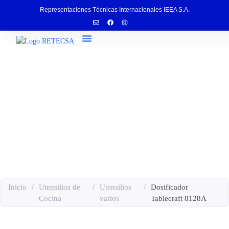
Representaciones Técnicas Internacionales IEEA S.A.
Servicio Técnico
Dosificador Tablecraft 8128A
Inicio
/
Utensilios de
/
Utensilios
/
Dosificador
Cocina
varios
Tablecraft 8128A