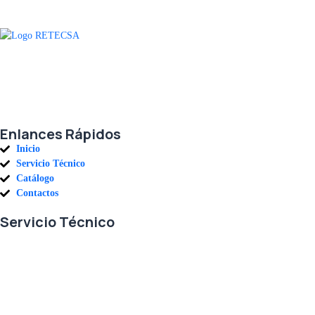
Agradecemos a todos nuestros clientes por su voto de confianza y ser
parte de una alianza donde la calidad y el servicio son los pilares del
éxito.
Enlances Rápidos
Inicio
Servicio Técnico
Catálogo
Contactos
Servicio Técnico
En RETECSA trabajamos para ofrecerle las mejores soluciones ante
sus necesidades de repuestos y servicio. Contamos con un eficiente
stock de repuestos, así como un ágil sistema de importaciones, para
solventar sus requerimientos con exactitud, a la mayor brevedad.