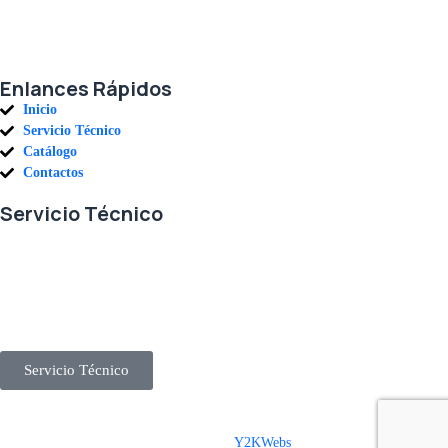
parte de una alianza donde la calidad y el servicio son los pilares del
éxito.
Enlances Rápidos
Inicio
Servicio Técnico
Catálogo
Contactos
Servicio Técnico
En RETECSA trabajamos para ofrecerle las mejores soluciones ante
sus necesidades de repuestos y servicio. Contamos con un eficiente
stock de repuestos, así como un ágil sistema de importaciones, para
solventar sus requerimientos con exactitud, a la mayor brevedad.
Servicio Técnico
Derechos Reservados © 2025 Representaciones Técnicas Internacionales IEEA
S.A. San José – Costa Rica :: Diseño por
Y2KWebs