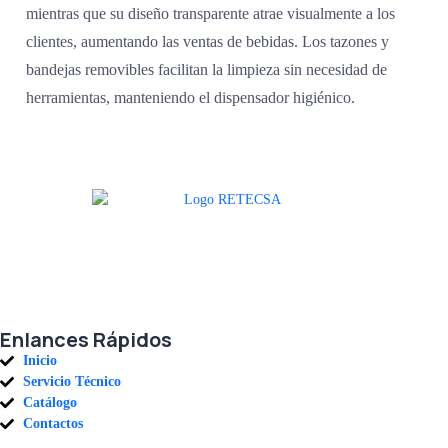
mientras que su diseño transparente atrae visualmente a los
clientes, aumentando las ventas de bebidas. Los tazones y
bandejas removibles facilitan la limpieza sin necesidad de
herramientas, manteniendo el dispensador higiénico.
Agradecemos a todos nuestros clientes por su voto de confianza y ser
parte de una alianza donde la calidad y el servicio son los pilares del
éxito.
Enlances Rápidos
Inicio
Servicio Técnico
Catálogo
Contactos