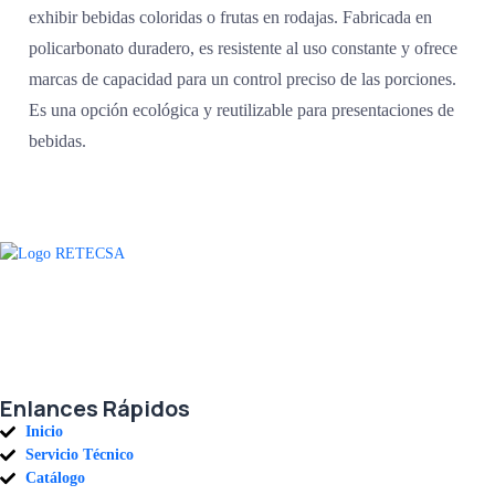
exhibir bebidas coloridas o frutas en rodajas. Fabricada en
policarbonato duradero, es resistente al uso constante y ofrece
marcas de capacidad para un control preciso de las porciones.
Es una opción ecológica y reutilizable para presentaciones de
bebidas.
Agradecemos a todos nuestros clientes por su voto de confianza y ser
parte de una alianza donde la calidad y el servicio son los pilares del
éxito.
Enlances Rápidos
Inicio
Servicio Técnico
Catálogo