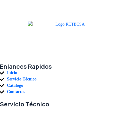
Agradecemos a todos nuestros clientes por su voto de confianza y ser
parte de una alianza donde la calidad y el servicio son los pilares del
éxito.
Enlances Rápidos
Inicio
Servicio Técnico
Catálogo
Contactos
Servicio Técnico
En RETECSA trabajamos para ofrecerle las mejores soluciones ante
sus necesidades de repuestos y servicio. Contamos con un eficiente
stock de repuestos, así como un ágil sistema de importaciones, para