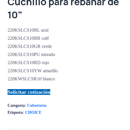
Cuchillo para rebanar de
10"
220KSLCS10BL azul
220KSLCS10BR café
220KSLCS10GR verde
220KSLCS10PU morado
220KSLCS10RD rojo
220KSLCS10YW amarillo
220KWSLCSR10 blanco
Solicitar cotización
Categoría:
Cubertería
Etiqueta:
CHOICE