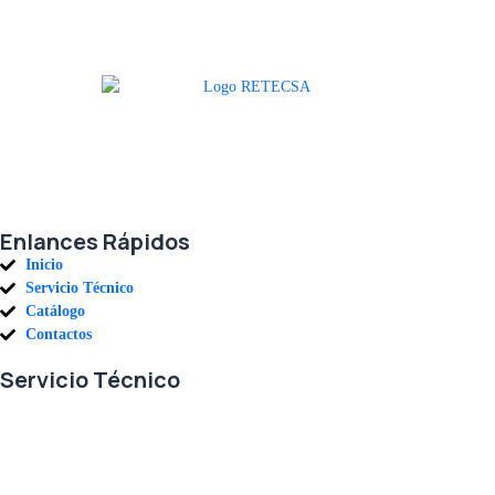
Agradecemos a todos nuestros clientes por su voto de confianza y ser
parte de una alianza donde la calidad y el servicio son los pilares del
éxito.
Enlances Rápidos
Inicio
Servicio Técnico
Catálogo
Contactos
Servicio Técnico
En RETECSA trabajamos para ofrecerle las mejores soluciones ante
sus necesidades de repuestos y servicio. Contamos con un eficiente
stock de repuestos, así como un ágil sistema de importaciones, para