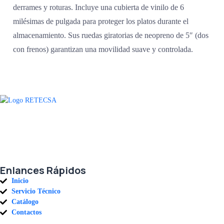
derrames y roturas. Incluye una cubierta de vinilo de 6
milésimas de pulgada para proteger los platos durante el
almacenamiento. Sus ruedas giratorias de neopreno de 5″ (dos
con frenos) garantizan una movilidad suave y controlada.
Agradecemos a todos nuestros clientes por su voto de confianza y ser
parte de una alianza donde la calidad y el servicio son los pilares del
éxito.
Enlances Rápidos
Inicio
Servicio Técnico
Catálogo
Contactos