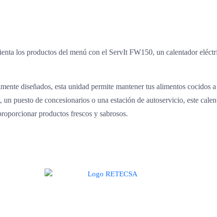
lienta los productos del menú con el ServIt FW150, un calentador eléct
almente diseñados, esta unidad permite mantener tus alimentos cocidos a
t, un puesto de concesionarios o una estación de autoservicio, este cal
proporcionar productos frescos y sabrosos.
te de una alianza donde la calidad y el servicio son los pilares del éxit