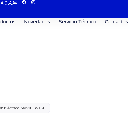
EA S.A.
ductos
Novedades
Servicio Técnico
Contactos
co ServIt FW150
or Eléctrico ServIt FW150